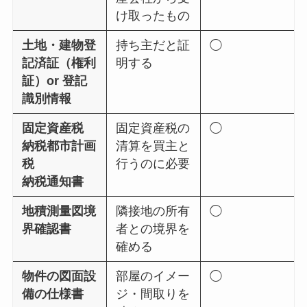
け取ったもの
土地・建物登
持ち主だと証
◯
記済証（権利
明する
証）or 登記
識別情報
固定資産税
固定資産税の
◯
納税都市計画
清算を買主と
税
行うのに必要
納税通知書
地積測量図境
隣接地の所有
◯
界確認書
者との境界を
確める
物件の図面設
部屋のイメー
◯
備の仕様書
ジ・間取りを